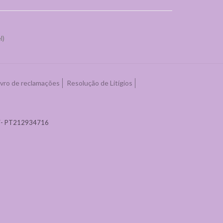
l)
ivro de reclamações
Resolução de Litígios
NIF- PT212934716