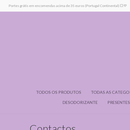
Portes grátis em encomendas acima de 35 euros (Portugal Continental) 💥💜
TODOS OS PRODUTOS
TODAS AS CATEGO
DESODORIZANTE
PRESENTES
Contactos