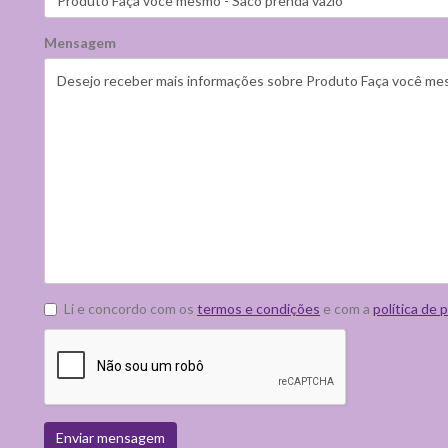
Mensagem
Li e concordo com os
termos e condições
e com a
política de 
Enviar mensagem