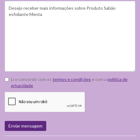
Li e concordo com os
termos e condições
e com a
política de
privacidade
Enviar mensagem