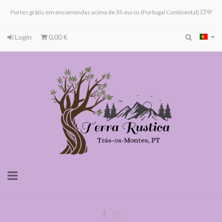
Portes grátis em encomendas acima de 35 euros (Portugal Continental) 💥💜
Login
0,00 €
Toggle
navigation
Terra