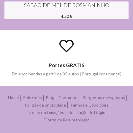
SABÃO DE MEL DE ROSMANINHO
4,50 €
Portes GRATIS
Em encomendas a partir de 35 euros ( Portugal continental)
Home
Sobre nós
Blog
Contactos
Perguntas e respostas
Política de privacidade
Termos e Condições
Livro de reclamações
Resolução de Litígios
Direito de livre resolução